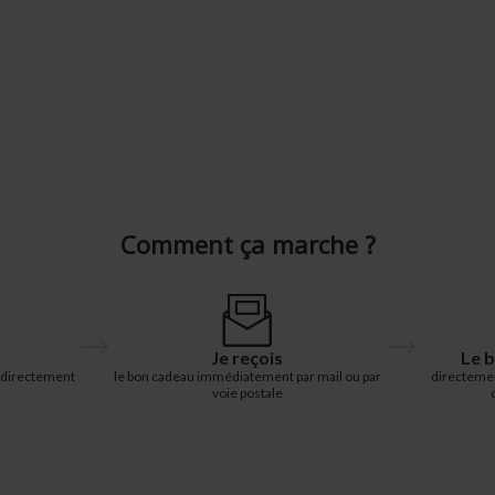
Comment ça marche ?
Je reçois
Le b
 directement
le bon cadeau immédiatement par mail ou par
directemen
voie postale