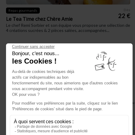
Dès
Repas gourmands
22 €
Le Tea Time chez Chère Amie
Le chef Remi Sorbier et son équipe vous propose une sélection de
4 créations sucrées & 2 pièces salées, accompagnées...
Je choisis
et personnalise mon bon cadeau
en ligne